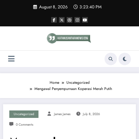
Skip
August 8, 2026
3:23:41 PM
to
content
Home
Uncategorized
Mengawal Penyempurnaan Koperasi Merah Putih
Uncategorized
James James
July 8, 2026
0 Comments